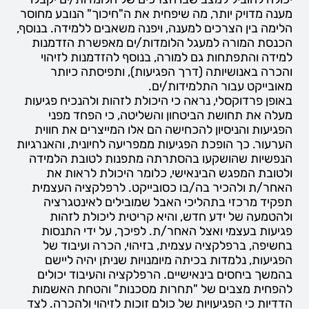
מענה מדויק יותר, מה שיפחית את ה"חיכוך" הנובע מחוסר
הלימה בין הצרכים למענה, ויפנה משאבים ללמידה. בנוסף,
הכנסת המורה למעגל הלומדות/ים מאפשרת הזדמנות
למידה והתפתחות גם למורה, בנוסף להזדמנות לזיהוי
והכרה באנושיותה (דרך הפגיעות), ותפיסתה כיותר
מאובייקט עבור התלמידות/ים.
באופן פרדוקסלי, נראה כי היכולת לזהות ולהנכיח פגיעות
מעלה את תחושת הביטחון והשליטה, כי הפחד מפני
הפגיעות והניסיון להכחישה הם אלו המייצרים את חווית
הערעור. כך הופכת הפגיעות ממפריעה לחיונית, והאנרגיות
הנפשיות שהושקעו בהסתרתה מתפנות לטובת הלמידה
ולטובת המפגש הבינאישי, כלומר היכולת לראות את
האחר/ת ולהכיר בה/בו כסובייקט. לרפלקציה העצמית
תפקיד מרכזי בתהליכי האבל שמובילים לאינטגרציה
ולהטמעה של ידע חדש, והיא קריטית ליכולת לזהות
פגיעות בעצמי ואצל האחר/ת. לפיכך, על ידי התנסות
בחשיפה, ברפלקציה עצמית, בזיהוי, הכרה ועיבוד של
הפגיעות, נלמדות בכיתה מיומנויות שניתן יהיה ליישם
בהמשך ביחסים בינאישיים. הרפלקציה והעיבוד יכולים
להפחית מצבים של "תחרות מסכנות" והטחת האשמות
הדדיות כי הפגיעויות של כולם זוכות לזיהוי ולהכרה. לצד