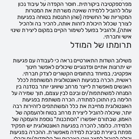
מפרספקטיבה ביקורתית. חוסר הקפדה על עיבוד נכון
עלול להוביל ללמידה שאינה משרתת את המטרות
המקוריות של החשיפה (שהן התנסות בטוחה בפגיעות
לצורך שכלול היכולת לזהות אותה, להכיר בה ולהכיל
אותה), ולהוביל בפועל לשימור הקיים במקום ליצירת שינוי
אישי וחברתי.
תרומתו של המודל
משילוב השדות התאורטיים נראה כי לעבודה עם פגיעות
יש יתרונות אתיים ופדגוגיים שיכולים לאפשר חינוך
אפקטיבי, במיוחד בתחומים הקשורים לצדק חברתי.
ראשית, הכרה בפגיעות האונטולוגית המשותפת לכלל
האנשים מאפשרת לייצר מרחב שיוויוני יותר בסדנה בין
המנחה למשתתפות/ים ובינם לבין עצמם, תוך שמירה על
הלימה בין התוכן למתודה. הכרה משותפת בפגיעות
האונטולוגית מחייבת את כלל המשתתפים לזהירות רבה
יותר, שיכולה להוביל ליצירת מרחב בטוח ולהעמקה של
האמון, שבתורם יאפשרו "הסתכנות" נוספת והעמקה של
הלמידה. כלומר, להכרה בפגיעות האונטולוגית יש תפקיד
מפתח ביצירת סביבת למידה מאפשרת. ההכרה בפגיעות
יכולה להוביל למצב שבו הצרכים של הלומדות/ים יקבלו