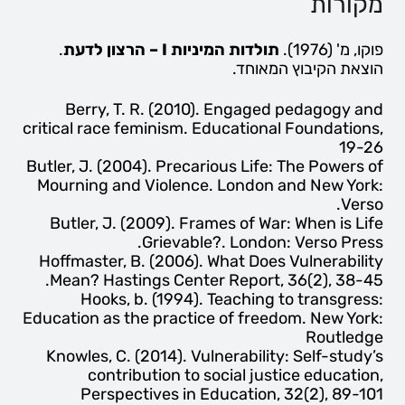
מקורות
פוקו, מ' (1976).
תולדות המיניות
I
– הרצון לדעת
.
הוצאת הקיבוץ המאוחד.
Berry, T. R. (2010). Engaged pedagogy and
critical race feminism.
Educational Foundations
,
19-26
Butler, J. (2004).
Precarious Life: The Powers of
Mourning and Violence
. London and New York:
Verso.
Butler, J. (2009).
Frames of War: When is Life
Grievable?.
London: Verso Press.
Hoffmaster, B. (2006). What Does Vulnerability
Mean?
Hastings Center Report,
36(2), 38-45.
Hooks, b. (1994).
Teaching to transgress:
Education as the practice of freedom
. New York:
Routledge
Knowles, C. (2014). Vulnerability: Self-study’s
contribution to social justice education,
Perspectives in Education, 32
(2)
, 89-101