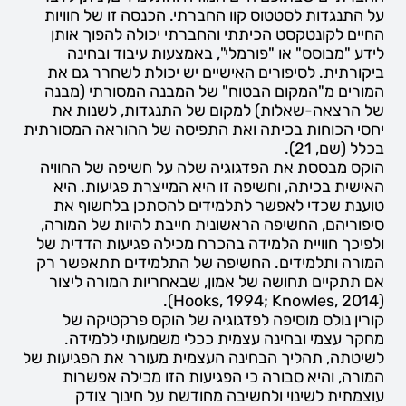
על התנגדות לסטטוס קוו החברתי. הכנסה זו של חוויות
החיים לקונטקסט הכיתתי והחברתי יכולה להפוך אותן
לידע "מבוסס" או "פורמלי", באמצעות עיבוד ובחינה
ביקורתית. לסיפורים האישיים יש יכולת לשחרר גם את
המורים מ"המקום הבטוח" של המבנה המסורתי (מבנה
של הרצאה-שאלות) למקום של התנגדות, לשנות את
יחסי הכוחות בכיתה ואת התפיסה של ההוראה המסורתית
בכלל (שם, 21).
הוקס מבססת את הפדגוגיה שלה על חשיפה של החוויה
האישית בכיתה, וחשיפה זו היא המייצרת פגיעות. היא
טוענת שכדי לאפשר לתלמידים להסתכן בלחשוף את
סיפוריהם, החשיפה הראשונית חייבת להיות של המורה,
ולפיכך חוויית הלמידה בהכרח מכילה פגיעות הדדית של
המורה ותלמידים. החשיפה של התלמידים תתאפשר רק
אם תתקיים תחושה של אמון, שבאחריות המורה ליצור
(Hooks, 1994; Knowles, 2014).
קורין נולס מוסיפה לפדגוגיה של הוקס פרקטיקה של
מחקר עצמי ובחינה עצמית ככלי משמעותי ללמידה.
לשיטתה, תהליך הבחינה העצמית מעורר את הפגיעות של
המורה, והיא סבורה כי הפגיעות הזו מכילה אפשרות
עוצמתית לשינוי ולחשיבה מחודשת על חינוך צודק