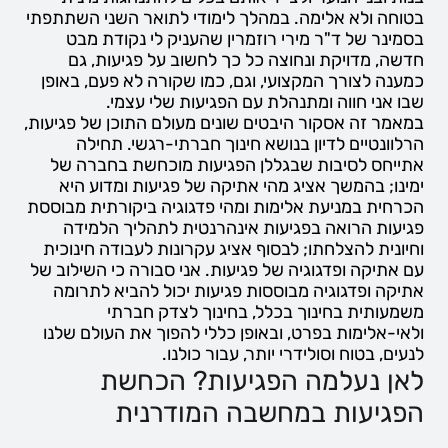
בטוחה ולא אלימה. במהלך לימודי לתואר השני השתתפתי
בסמינר של ד"ר מירי רוזמרין שהעניק לי נקודת מבט
חדשה, מדויקת ונחוצה כל כך לחשוב על פגיעות, גם
כמענה לצורך המקצועי, וגם, כמו שקורה לא פעם, באופן
שבו אני חווה ומתנהלת עם הפגיעות שלי עצמי.
במאמר זה אסקור היבטים שונים מעולם התוכן של פגיעות,
הרלוונטיים לדיון בנושא חינוך חברתי-רגשי. תחילה
אתייחס לסיבות שבגללן הפגיעות מוכחשת בחברה של
ימינו; בהמשך אציג מהי אתיקה של פגיעות ומדוע היא
הכרחית במניעת אלימות ומהי פדגוגיה ביקורתית מבוססת
פגיעות הרואה בפגיעות אינהרנטית לתהליך הלמידה
וחיונית להצלחתו; לבסוף אציג עקרונות לעבודה חינוכית
עם אתיקה ופדגוגיה של פגיעות. אני סבורה כי השילוב של
אתיקה ופדגוגיה מבוססות פגיעות יכול להביא לתרומה
משמעותית בחינוך בכלל, בחינוך לצדק חברתי
ולאי-אלימות בפרט, ובאופן כללי להפוך את העולם שלנו
לנעים, בטוח וסולידרי יותר, עבור כולנו.
לאן נעלמה הפגיעות? הכחשת
הפגיעות במחשבה המודרנית