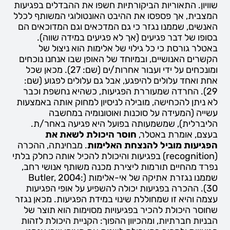
שוויון. התאוריות הביקורתיות חשפו את ההבדלים בפגיעות
המצבית, אך פספסו את ההיבט האונטולוגי המשותף לכלל
האנשים, שממנו נגזר כי גם המדכאים וגם המדוכאים הם
בסופו של דבר פגיעים (אך לא פגיעים במידה שווה).
באטלר גורסת כי כל גילוי של אלימות הוא ניצול של
הקשרים האנושיים, ובמיוחד של האופן שבו אנחנו נוכחים
ומונכחים על ידי ועבור אחרות/ים (שם: 27). מכאן שכל
אחת ואחד עלולים להיפגע, אבל גם עלולים לפגוע (שם:
29). החרדה שמעוררת הפגיעות, כשהיא נחשפת וכבר
לא ניתן להכחישה, מובילה לניסיון למחוק אותה באמצעות
עשייה (המעידה על סוכנות ואוטונומיה במחשבה
הליברלית), שמשמעותה בפועל היא פגיעה באחר/ת.
בעצם, אומרת באטלר,
חוסר היכולת לשאת את
הפגיעות מוביל להנצחת האלימות
. מבחינתה, ההכרה
(recognition) בפגיעות והיכולת להכיל אותה כחלק בלתי
נפרד מהחיים תורמות ליצירת מכנה משותף אנושי רחב,
שממנו נגזרת אתיקה של אי-אלימות (Butler, 2004:
30). ההכרה בפגיעות יכולה להשפיע על אופי הפגיעות
עצמה והיא זו שמחוללת שינוי במידת הפגיעות. מכאן נגזר
שחוסר היכולת להכיר בפגיעויות מסוימות הוא תוצר של
הבניות חברתיות, ומהכיוון ההפוך: הקניית היכולת לזהות