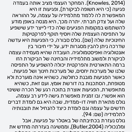
(Knowles, 2014). המחקר העצמי מציב אותה בעמדה
פגיעה (כי היא חשופה לביקורת), ופגיעות זו היא
המאפשרת לה ללמוד מתלמידיה על עצמה, על ההוראה
שלה ועל צדק חברתי. יתרה מכך, היא מנסה באופן מודע
להשתמש במקומות הפגיעים שלה כדי לייצר ידע שישפיע
על התפיסה העצמית שלה ויוסיף תוקף לפרקטיקות
החינוכיות שלה (שם). נולס סבורה, כי הפגיעות היא עדשה
שדרכה ניתן להבין מסגרות ידע, על ידי חיבור בין
אונטולוגיה ואפיסטמולוגיה. העובדה שהיא מעמידה עצמה
לביקורת ולמשוב מתלמידיה והבחינה של הביקורת הזו
ברמה התאורטית והפרקטית יכולה להשפיע על התפיסה
שלנו של מערכות יחסים, של מערכות חינוך ושל פגיעות.
כאשר הפגיעות מובנת כחולשה, כשהיא אינה מוערכת ולא
מטופחת, הסתכנות בה דורשת אומץ. ועם זאת, כשהיא
מתאפשרת, הפגיעות אוצרת בתוכה רגע של הכרה ששינוי
הוא אפשרי, ובו זמנית מאפשרת גישה לידע רב עצמה
.
נולס מתארת חוויה דו-ממדית, שבה היא גם לומדת דברים
חדשים על עצמה וגם לומדת כיצד להנחיל את תובנותיה
לתלמידיה (שם: 94).
נולס נעזרת בכתיבתה של באטלר על פגיעות, אבל
ומלנכוליה (Butler,2004), וממשיגה בעזרתה מחדש את