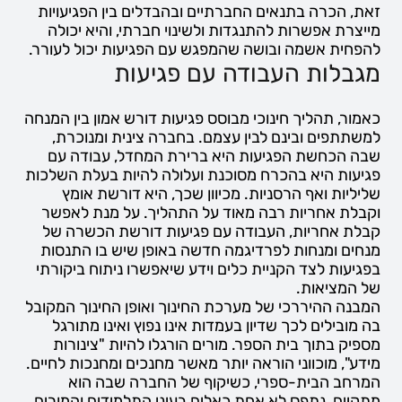
זאת, הכרה בתנאים החברתיים ובהבדלים בין הפגיעויות
מייצרת אפשרות להתנגדות ולשינוי חברתי, והיא יכולה
להפחית אשמה ובושה שהמפגש עם הפגיעות יכול לעורר.
מגבלות העבודה עם פגיעות
כאמור, תהליך חינוכי מבוסס פגיעות דורש אמון בין המנחה
למשתתפים ובינם לבין עצמם. בחברה צינית ומנוכרת,
שבה הכחשת הפגיעות היא ברירת המחדל, עבודה עם
פגיעות היא בהכרח מסוכנת ועלולה להיות בעלת השלכות
שליליות ואף הרסניות. מכיוון שכך, היא דורשת אומץ
וקבלת אחריות רבה מאוד על התהליך. על מנת לאפשר
קבלת אחריות, העבודה עם פגיעות דורשת הכשרה של
מנחים ומנחות לפרדיגמה חדשה באופן שיש בו התנסות
בפגיעות לצד הקניית כלים וידע שיאפשרו ניתוח ביקורתי
של המציאות.
המבנה ההיררכי של מערכת החינוך ואופן החינוך המקובל
בה מובילים לכך שדיון בעמדות אינו נפוץ ואינו מתורגל
מספיק בתוך בית הספר. מורים הורגלו להיות "צינורות
מידע", מוכווני הוראה יותר מאשר מחנכים ומחנכות לחיים.
המרחב הבית-ספרי, כשיקוף של החברה שבה הוא
מתקיים, נתפס לא אחת כאלים בעיני התלמידים והמורים