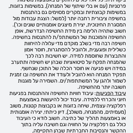
פרטניות (עם או בלי שיתוף של המנחה), במשימות בזוגות,
במשימות קבוצתיות ובמקרים מסוימים גם בהתנסות
בחשיפה ציבורית רחבה יותר (למשל: הצגת עבודות מול
המסגרת החינוכית, יצירת מיצגים אומנותיים שונים וכו').
חשוב שתהיה הלימה בין מידת החשיפה הנדרשת, אופן
החשיפה והמוכנות של המשתתפ/ת להתנסות בחשיפה.
חשיפה רבה מדי בשלב מוקדם מדי עלולה להיחוות
כשלילית ופוגענית, ולהוביל להסתגרות, חוסר אמון
והתבצרות שחוסמת למידה. יש חשיבות רבה לכך
שהמנחה תפקח על סיטואציות שבהן יש חשיפה ותתערב
במידה ויש פגיעה או חוסר הכלה של התוכן שנחשף.
תפקיד המנחה הוא להוביל ולעודד את החשיפה ובו זמנית
לשמור ולהגן על המשתתפות/ים. השמירה על מוגנות
חשובה יותר מהחשיפה.
עיבוד הפגיעות
: עיבוד חוויות החשיפה וההתנסות בפגיעות
חיוני והכרחי ללמידה. עיבוד יכול להיעשות באמצעות
רפלקציה עצמית, שיחה בזוגות או בקבוצות קטנות, משוב
(מעמיתים, מהמנחה, משולב), דיון כיתתי, יצירה אומנותית
או באמצעות תהליך של כתיבה. חשוב לודא כי העיבוד
כולל גם רפלקציה על החוויה וגם חשיבה עליה בתוך
ההקשר והנסיבות החברתיות שבהן התקיימה,