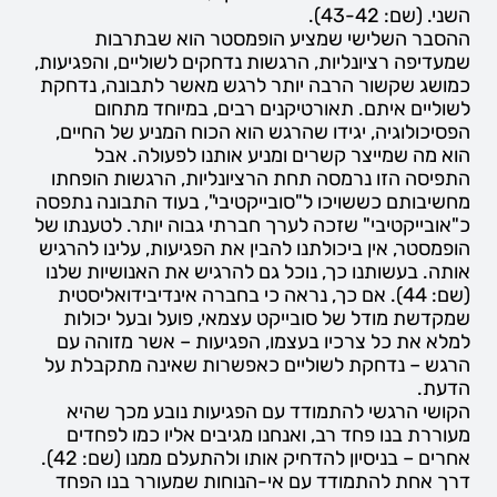
השני. (שם: 43-42).
ההסבר השלישי שמציע הופמסטר הוא שבתרבות
שמעדיפה רציונליות, הרגשות נדחקים לשוליים, והפגיעות,
כמושג שקשור הרבה יותר לרגש מאשר לתבונה, נדחקת
לשוליים איתם. תאורטיקנים רבים, במיוחד מתחום
הפסיכולוגיה, יגידו שהרגש הוא הכוח המניע של החיים,
הוא מה שמייצר קשרים ומניע אותנו לפעולה. אבל
התפיסה הזו נרמסה תחת הרציונליות, הרגשות הופחתו
מחשיבותם כששויכו ל"סובייקטיבי", בעוד התבונה נתפסה
כ"אובייקטיבי" שזכה לערך חברתי גבוה יותר. לטענתו של
הופמסטר, אין ביכולתנו להבין את הפגיעות, עלינו להרגיש
אותה. בעשותנו כך, נוכל גם להרגיש את האנושיות שלנו
(שם: 44). אם כך, נראה כי בחברה אינדיבידואליסטית
שמקדשת מודל של סובייקט עצמאי, פועל ובעל יכולות
למלא את כל צרכיו בעצמו, הפגיעות – אשר מזוהה עם
הרגש – נדחקת לשוליים כאפשרות שאינה מתקבלת על
הדעת.
הקושי הרגשי להתמודד עם הפגיעות נובע מכך שהיא
מעוררת בנו פחד רב, ואנחנו מגיבים אליו כמו לפחדים
אחרים – בניסיון להדחיק אותו ולהתעלם ממנו (שם: 42).
דרך אחת להתמודד עם אי-הנוחות שמעורר בנו הפחד