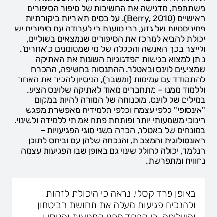
משתתפת, מדגישה את החשיבות של סיפור הסיפורים
האישיים (Berry, 2010). על בסיס תאוריות ביקורתיות
פמיניסטיות של גזע, ברי טוענת כי לעבודה עם סיפורים יש
יכולת להביא למרכז את הסיפורים שנמצאים בשוליים,
ולייצר בכך האנשה והכללה של מי שמסומנים כ'אחרים'.
ניתן למצוא בגישות הפדגוגיות השונות את האתיקה
שמציעים לוינס ובאטלר. ההתנסות בחשיפה, ההכרח
להתמודד עם עמימות (ומשבר), הניסיון להכיר את האחר
וללמוד ממנו – מתחברים מאוד לאתיקה שלוינס הציע.
במילים של לוינס, מוכנותה של המורה להיות במקום
"אינסופי" כלפי עצמה וכלפי תלמידיה מאפשרת מפגש
חינוכי משמעותי יותר ופותחת פתח אמיתי ללמידה ולשינוי.
במונחים של באטלר, הכרה בשני סוגי הפגיעויות –
האונטולוגית והמצבית, והנכחה שלהן עם וביחס לתוכן
הנלמד, יכולה לחולל שינוי גם באופן שבו הפגיעות עצמה
נחווית ומתפרשת.
באופן פרדוקסלי, נראה כי היכולת לזהות
ולהנכיח פגיעות מעלה את תחושת הביטחון
והשליטה, כי הפחד מפני הפגיעות והניסיון