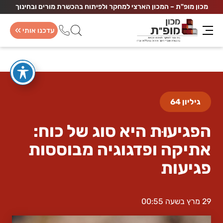
מכון מופ"ת – המכון הארצי למחקר ולפיתוח בהכשרת מורים ובחינוך
עדכנו אותי
גיליון 64
הפגיעוּת היא סוג של כוח:
חממת כתיבה
נוירו
אתיקה ופדגוגיה מבוססות
התמחות חד שנתית
התמחו
180 שעות
180 שעות
פגיעות
29 מרץ בשעה 00:55