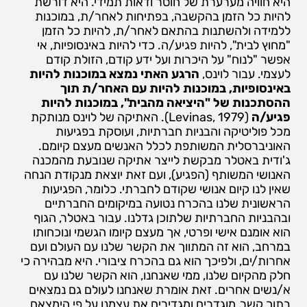
היא חוויה מערערת של חוסר ודאות תמידי. היא דורשת
להיות כל הזמן בהקשבה, בפתיחות לאחר/ת, במוכנות
ללמידה ולהשתנות בהתאם לאחר/ת, להיות כל הזמן
"מחוץ לבית", להיות פגיע/ה. כדי להיות באינסופיות, אי
אפשר "לנוח" על היכרות ועל ידע קודם, הזולת קודם
לעצמי. עבור לוינס,
הרגע האתי נמצא במוכנות להיות
באינסופיות, במוכנות להיות עם האחר/ת תוך
ההסתכנות של "היציאה מהבית", במוכנות להיות
פגיע/ה
(Levinas, 1979). האתיקה של לוינס מנותקת
מכל פוליטיקה והבניות חברתיות, ועוסקת בפגיעות
האוניברסלית המשותפת לכלל האנשים מעצם קיומם.
ג'ודית באטלר מבקשת לייצר אתיקה שנובעת מהמכנה
האנושי המשותף (הפגיע), ועם זאת יוצאת מנקודת הנחה
שאין לנו קיום אנושי שקודם לחברתי. כלומר, הפגיעות
הראשונית שלנו בהכרח נטועה במיקומים החברתיים
ובהבניות החברתיות שלתוכן גדלנו. עבור באטלר, הגוף
הוא אומנם אישי ופרטי, אך מעצם קיומו הגשמי ונוכחותו
במרחב, הוא זה המתווך את הקשר שלנו עם העולם ועם
אחרות/ים, ולפיכך הוא גם בהכרח ציבורי. היא מבהירה כי
חלק מהקיום שלנו, ממי שאנחנו, הוא הקשר שלנו עם
א/נשים אחרים. זאת אומרת שאנחנו לעולם גם נמצאים
בתוך קשר, מוגדרים ומגדירים את עצמנו על פי הימצאם