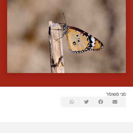
מני משומר