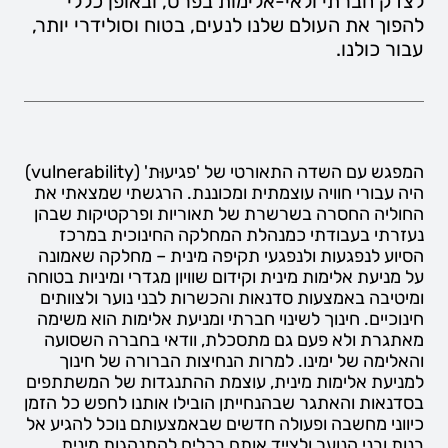
לצדק חברתי ולאי-אלימות בפרט, ובאופן כללי
להפוך את העולם שלנו לנעים, בטוח וסולידרי יותר,
עבור כולנו.
המפגש עם השדה התאורטי של 'פגיעוּת' (vulnerability)
היה עבורי חוויה עוצמתית ומכוננת. הרגשתי שמצאתי את
החוליה החסרה בשרשרת של תאוריות ופרקטיקות שבהן
נעזרתי בעבודתי כמנהלת המחלקה החינוכית במרכז
הסיוע לנפגעות ולנפגעי תקיפה מינית – מחלקה שאמונה
על מניעת אלימות מינית וקידום שוויון מגדרי ומיניות בטוחה
ומיטיבה באמצעות סדנאות והכשרות לבני נוער ולצוותים
חינוכיים. חינוך לשינוי חברתי ומניעת אלימות הוא משימה
מאתגרת ולא פעם גם מתסכלת, וודאי בחברה השסועה
והאלימה של ימינו. למרות הנחיצות הברורה של חינוך
למניעת אלימות מינית, עוצמת ההתנגדות של המשתתפים
בסדנאות והאתגר שבהנחייתן הובילו אותנו לחפש כל הזמן
כיווני מחשבה ופעולה חדשים שבאמצעותם נוכל להגיע אל
בנות ובני הנוער ולצייד אותם בכלים להתנהגות מינית