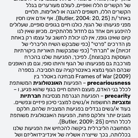
של הקשרים הללו ואופיים, לעולם מעורערים בגלל
הקשרים הללו, חשופים להגנה או לאלימות, תלויים
באחר/ת (Butler, 2004: 20, 25). אף אדם אינו חסין
מפני פגיעותו של הגוף, כולנו חיים בגופים סופיים, שעלולים
להיפגע ויום אחד גם לחדול מלהתקיים. מכיוון שאין לנו
קיום שאינו גופני, אין לנו יכולת לחשוב על עצמו רק באחת
מן הדרכים "פרטי" (כפי שמבקש השיח הליברלי של
זכויות) או "חברתי" (כפי שמבקשות תאוריות ביקורתיות
העוסקות בקבוצות). לפיכך, הפגיעות שלנו בהכרח
מורכבת גם מפגיעותו של הגוף והיותו סופי, וגם מן האופנים
שבהם הגוף נמצא באינטרקציה עם הסביבה. בספרה
Frames of War (2009) מבחינה באטלר בין
precariousness
– הפגיעות
האונטולוגית
המשותפת
לכלל בני האדם, מעצם היותם חיים בגוף שהוא פגיע, ו –
precarity
– הפגיעות הנגרמת מנסיבות
חברתיות
ומצביות
החושפות א/נשים למצבי סיכון פיזיים ונפשיים.
בעוד א/נשים נבדלים בפגיעות המצבית שלהם, חלקם
מוגנים יותר וחלקם פחות, הפגיעות האונטולוגית משותפת
לכלל החיים (Butler, 2009: 25).
המחשבה הליברלית ביקשה להכחיש את הפגיעות שלנו
בכללותה, בכך שייצרה אשליה של אינדיבידואליזם ושל