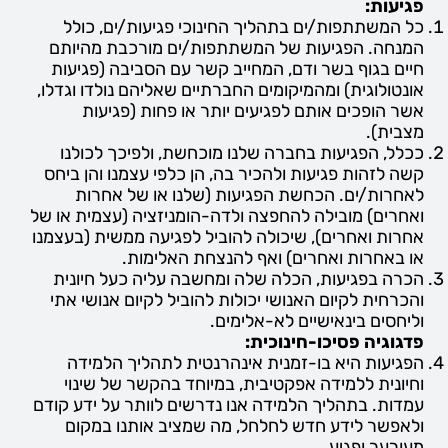
פגיעות:
כל המשתתפות/ים בתהליך החינוכי פגיעות/ים, כולל
המנחה. הפגיעות של המשתתפות/ים מורכבת מהיותם
חיים בגוף בשר ודם, המחייב קשר עם הסביבה (פגיעות
אונטולוגית) ומהמיקומים החברתיים שאליהם נולדו וגדלו,
אשר הופכים אותם לפגיעים יותר או פחות (פגיעות
מצבית).
ככלל, הפגיעות בחברה שלנו מוכחשת, ולפיכך לכולנו
קשה לזהות פגיעות ולהכיר בה, הן כלפי עצמנו והן ביחס
לאחרות/ים. הכחשת הפגיעות (שלנו או של אחרות
ואחרים) מובילה להחפצה ולדה-הומניזציה (עצמית או של
אחרות ואחרים), שיכולה להוביל לפגיעה ממשית (בעצמנו
או באחרות ואחרים) ואף להנצחת האלימות.
הכרה בפגיעות, הכלה שלה ומחשבה עליה כעל חיונית
והכרחית לקיום האנושי יכולות להוביל לקיום אנושי אתי
וליחסים בינאישיים לא-אלימים.
פדגוגיה פסיכו-חינוכית:
הפגיעות היא בו-זמנית אינהרנטית לתהליך הלמידה
וחיונית ללמידה אפקטיבית, במיוחד בהקשר של שינוי
עמדות. בתהליך הלמידה אנו נדרשים לוותר על ידע קודם
ולאפשר לידע חדש לחלחל, מה שמציב אותנו במקום
מעורער ופגיע.