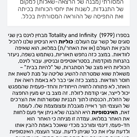
המסורתי (מבנה של הרצאה-שאלות) למקום
של התנגדות, לשנות את יחסי הכוחות בכיתה
ואת התפיסה של ההוראה המסורתית בכלל.
בספרו
Totality and Infinity
(1979) מבחין לוינס בין שני
סוגים של קשר עם העולם:
כוליות
היא הניסיון שלנו להכיל
והבין את העולם (או את האחר/ת) במלואו, הוא שאיפה
לוודאות. במצב כזה נחפש תאוריות, נשתמש בשפה, ניעזר
בהנחות מוקדמות, בסטראוטיפים ובניסיון. עבור לוינס,
הכוליות היא מצב של הסתגרות, של "להיות בבית" –
משאלת שווא שמטרתה להשיג שליטה על מנת לשאת את
חוסר הוודאות. במצב כזה אני כבר לא באמת רואה את
האחר, לא פתוחה לחוויה הייחודית והחד-פעמית שהמפגש
יכול לייצר, אני קודמת לזולת. זה מצב בו יש מעין החפצה
של הזולת, הכנסתו לתוך תבניות שמשרתות את הצרכים
של העצמי תוך ראייה מוגבלת ומצומצמת שלו. לעומת
זאת,
האינסופיות
היא ההבנה שלא ניתן אף פעם לחוות
את האחר במלואו. עמדה זו מניחה כי האחר הוא
חד-פעמי, דינמי ומורכב מכדי שאוכל באמת להבין אותו
ולדעת עליו את כל שניתן לדעת. עבור העצמי, האינסופיות