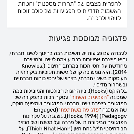
להפחית מצבים של "תחרות מסכנות" והטחת
האשמות הדדיות כי הפגיעויות של כולם זוכות
לזיהוי ולהכרה.
פדגוגיה מבוססת פגיעות
לעבודה עם פגיעות יש חשיבות רבה בחינוך לשינוי חברתי,
והיא מייצרת אפשרות רבת עוצמה לשינוי ולחשיבה
מחודשת על יחסי הכוח במרחב החינוכי (Knowles,
2014). היא ממשיכה קו של גישות חינוכיות ביקורתיות
העוסקות בשינוי חברתי, בזיהוי של יחסי כוחות חברתיים
ובשחרור מדיכוי
.
בל הוקס (Hooks), בין ההוגות הבולטות והמובילות במה
שמכונה
"הפמיניזם השחור"
עסקה רבות בתפקידה של
הפדגוגיה ביצירת שינוי חברתי. הפדגוגיה שמציעה הוקס,
שהיא מכנה '
'פדגוגיה משתתפת'
(Engaged
Pedagogy) (Hooks, 1994), נשענת על עקרונות
הפדגוגיה הביקורתית של פררה ועל משנתו של הנזיר
הבודהיסטי ת'יצ' נהת האן (Thich Nhat Hanh), על