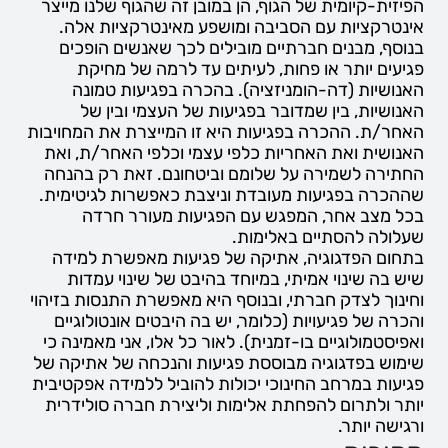
הפיזית-קיומית של הגוף, הן במובן זה שהגוף שלנו מייצר
אינטרקציות עם הסביבה ומושפע מאינטרקציות אלה.
בנוסף, מבנים חברתיים מובילים לכך שאנשים הופכים
פגיעים יותר או פחות, לעיתים עד לרמה של מחיקת
האנושיות (דה-הומניזציה). בהכרה בפגיעות טמונה
האנושיות, בין שמדובר בפגיעות של העצמי ובין של
האחר/ת. ההכרה בפגיעות היא זו המייצרת את המחויבות
האנושית ואת האחריות כלפי עצמי וכלפי האחר/ת, ואת
החתירה לשמירה על שלומם וביטחונם. זאת רק בהנחה
שההכרה בפגיעות מעובדת וניצבת כאפשרות לגיטימית.
בכל מצב אחר, המפגש עם הפגיעות מעורר חרדה
שעלולה להסתיים באלימות.
בתחום הפדגוגיה, אתיקה של פגיעות מאפשרת למידה
שיש בה שינוי אמיתי, במיוחד בהיבט של שינוי עמדות
וחינוך לצדק חברתי, ובנוסף היא מאפשרת התנסות בזיהוי
והכרה של פגיעויות (כלומר, יש בה היבטים אונטולוגיים
ואפיסטמולוגיים בו-זמנית). לאור כל אלו, אני מאמינה כי
שימוש בפדגוגיה מבוססת פגיעות והנכחה של אתיקה של
פגיעות במרחב החינוכי יכולות להוביל ללמידה אפקטיבית
יותר ולתרום להפחתת אלימות וליצירת חברה סולידרית
ורגישה יותר.