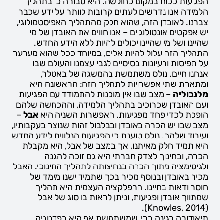
הפגיעות ככוח במקום כחולשה. היא סבורה כי בתהליך
הלמידה אנו נדרשים לעתים קרובות לוותר על ידע שכבר
צברנו. לאובדן הזה, שהוא חלק מהתהליך האפיסטמולוגי,
יש אפקטים אונטולוגיים – אנו חווים את האובדן של מי
שהיינו ושל מי שהיינו יכולים להיות ללא הידע החדש.
התהליך הזה עלול להיות אלים, במיוחד ככל שהוא מערער
על תפיסות ורעיונות בסיסיים לגבי עצמנו והעולם שבו
אנחנו חיים. נולס משתמשת בהמשגה של באטלר,
ומתארת שתי אפשרויות לתהליך הזה: הראשונה היא
מלנכוליה
– מצב שבו אין מוכנות להתמודד עם הפגיעות
ועם האובדן שכרוכים בתהליך הלמידה, וההכחשה שלהם
הופכת לכדי פחד מפגיעות. האפשרות השניה היא
אבל
–
מצב שבו יש הכרה באובדן ובבלבול זהות שנוצר בעקבותיו,
ועיבוד שלהם. נולס טוענת כי הפגיעות הנלווית לידע החדש
היא תמיד חלק מאיתנו, אך במצב של אבל, היא מקבלת
הכרה, ובחינוך לצדק חברתי היא גם זוכה להגנה
ולגיטימציה מתוך הכרה בנחיצותה לתהליך החינוכי. האבל
מכיר באובדן ובנוסף מכיר בכך שתמיד ישנו מימד של
חוסר ודאות בחיינו. הרפלקציה העצמית היא תהליך
שמתווך אובדן ופגיעות, וניתן לראות בו סוג של אבל
(Knowles, 2014).
תיאודורה רגינה ברי, שמשתמשת אף היא בפדגוגיה