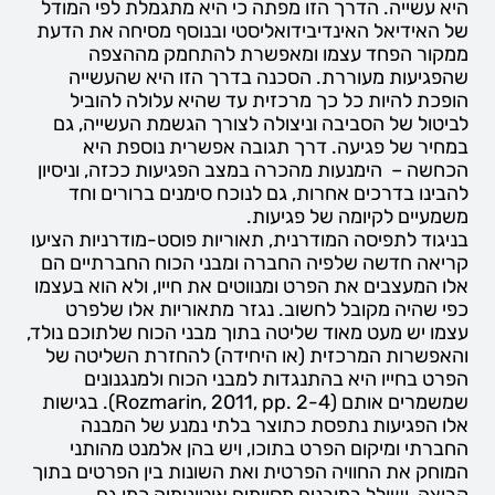
היא עשייה. הדרך הזו מפתה כי היא מתגמלת לפי המודל
של האידיאל האינדיבידואליסטי ובנוסף מסיחה את הדעת
ממקור הפחד עצמו ומאפשרת להתחמק מההצפה
שהפגיעות מעוררת. הסכנה בדרך הזו היא שהעשייה
הופכת להיות כל כך מרכזית עד שהיא עלולה להוביל
לביטול של הסביבה וניצולה לצורך הגשמת העשייה, גם
במחיר של פגיעה. דרך תגובה אפשרית נוספת היא
הכחשה – הימנעות מהכרה במצב הפגיעות ככזה, וניסיון
להבינו בדרכים אחרות, גם לנוכח סימנים ברורים וחד
משמעיים לקיומה של פגיעות.
בניגוד לתפיסה המודרנית, תאוריות פוסט-מודרניות הציעו
קריאה חדשה שלפיה החברה ומבני הכוח החברתיים הם
אלו המעצבים את הפרט ומנווטים את חייו, ולא הוא בעצמו
כפי שהיה מקובל לחשוב. נגזר מתאוריות אלו שלפרט
עצמו יש מעט מאוד שליטה בתוך מבני הכוח שלתוכם נולד,
והאפשרות המרכזית (או היחידה) להחזרת השליטה של
הפרט בחייו היא בהתנגדות למבני הכוח ולמנגנונים
שמשמרים אותם (Rozmarin, 2011, pp. 2-4). בגישות
אלו הפגיעות נתפסת כתוצר בלתי נמנע של המבנה
החברתי ומיקום הפרט בתוכו, ויש בהן אלמנט מהותני
המוחק את החוויה הפרטית ואת השונות בין הפרטים בתוך
קבוצה, ושולל במובנים מסוימים אוטונומיה כמו גם