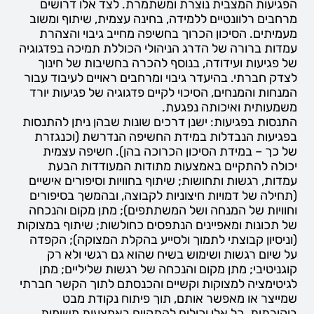
הפגיעות המצבית נוצרת ומשתמרת. לצד אלו דרושים
מרחבים רלוונטיים ללמידה, בחינה עצמית, שיתוף ומשוב
מעמיתים. הסיכון הכרוך בחשיפה מחייב גיבוי והצהרת
עמדות ברורה של הדרג הניהולי הכוללת תמיכה בפדגוגיה
של פגיעות ועידודה, בנוסף להכרה בחשיבות של חינוך
לצדק חברתי. בהיעדר גיבוי ומרחבים ראויים לעיבוד עבור
המנחות והמנחים, הסיכוי לקיים פדגוגיה של פגיעות יורד
משמעותית ואיכותה נפגעת.
התנסות בפגיעות: ישנן דרכים שונות שבהן ניתן להתנסות
בפגיעות הנבדלות במידת החשיפה הנדרשת (וכנגזרת
של כך – במידת הסיכון הכרוכה בהן). חשיפה עצמית
יכולה להתקיים באמצעות מתודות המעודדות הבעת
עמדות, רגשות ותחושות; שיתוף בחוויות וסיפורים אישיים
(תחילה של דמויות חיצוניות לקבוצה, ובהמשך בסיפורים
וחוויות של המנחה ושל המשתתפים); מתן מקום והנכחה
של תכונות ומאפיינים הנתפסים כחולשות; שיתוף במצוקות
(וניסיון קבוצתי לתמוך ולסייע בהקלת המצוקה); הקפדה
על שיום רגשות ושימוש בשיח שהוא גם רגשי ולא רק
קוגניטיבי; מתן מקום והנכחה של רגשות שליליים; מתן
לגיטימציה למצוקות וקשיים והכנסתם לתוך הקשר חברתי
שמייצר או מאפשר אותם, תוך פיתוח נקודת מבט
ביקורתית. כל אלו יכולים להתקיים באמצעות משימות