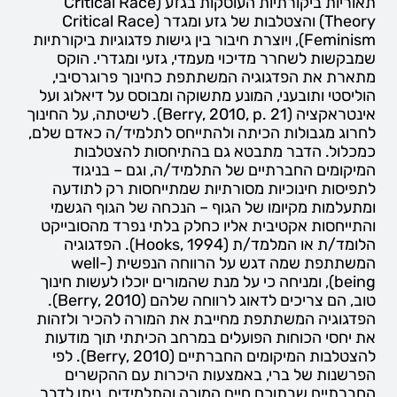
תאוריות ביקורתיות העוסקות בגזע (Critical Race
Theory) והצטלבות של גזע ומגדר (Critical Race
Feminism), ויוצרת חיבור בין גישות פדגוגיות ביקורתיות
שמבקשות לשחרר מדיכוי מעמדי, גזעי ומגדרי. הוקס
מתארת את הפדגוגיה המשתתפת כחינוך פרוגרסיבי,
הוליסטי ותובעני, המונע מתשוקה ומבוסס על דיאלוג ועל
אינטראקציה (Berry, 2010, p. 21). לשיטתה, על החינוך
לחרוג מגבולות הכיתה ולהתייחס לתלמיד/ה כאדם שלם,
כמכלול. הדבר מתבטא גם בהתיחסות להצטלבות
המיקומים החברתיים של התלמיד/ה, וגם – בניגוד
לתפיסות חינוכיות מסורתיות שמתייחסות רק לתודעה
ומתעלמות מקיומו של הגוף – הנכחה של הגוף הגשמי
והתייחסות אקטיבית אליו כחלק בלתי נפרד מהסובייקט
הלומד/ת או המלמד/ת (Hooks, 1994). הפדגוגיה
המשתתפת שמה דגש על הרווחה הנפשית (well-
being), ומניחה כי על מנת שהמורים יוכלו לעשות חינוך
טוב, הם צריכים לדאוג לרווחה שלהם (Berry, 2010).
הפדגוגיה המשתתפת מחייבת את המורה להכיר ולזהות
את יחסי הכוחות הפועלים במרחב הכיתתי תוך מודעות
להצטלבות המיקומים החברתיים (Berry, 2010). לפי
הפרשנות של ברי, באמצעות היכרות עם ההקשרים
החברתיים שבתוכם חיים המורה והתלמידים, ניתן לדבר