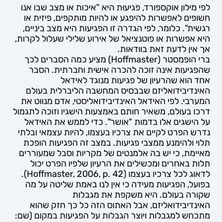
לפי מילון אוקספורד, פגיעוּת היא "איכות או מצב שבו אנו
חשופים לאפשרות להיפגע או להיות מותקפים, פיזית או
רגשית". כלומר, לפי הגדרה זו הפגיעות היא מצב ביניים,
היא אפשרות או פוטנציאל של אירוע שלילי שעלול לקרות,
אך אין לדעת זאת בוודאות.
ברי הופמסטר (Hoffmaster) מציע כמה הסברים לכך
שהפגיעות אינה זוכה להכרה אישית וחברתית. הסבר
אחד הוא שהרעיון של פגיעות מנוגד לאידאל
האינדיבידואליזם שבבסיס המחשבה הליברלית בעולם
המערבי. לפי האידאל האינדיבידואליסטי, אדם מנווט את
דרכו בעולם, משאיר חותם באמצעות הישגיו וזוכה לתגמול
על הישגים אלו בדמות "אושר". כדי לממש את האידאל
נדרש הפרט לקיים את צרכיו בעצמו, להיות עצמאי ובלתי
תלוי ולהימנע ממצבי פגיעות. במצב זה הפגיעות הופכת
מאיימת, כי יש בה אלמנטים של מקריות וסבל שמעוררים
תלות באחרים ומכשילים את הרעיון שלפיו הפרט יכול
לדאוג לכל צרכיו בעצמו (Hoffmaster, 2006, p. 42).
בפועל, הפגיעות מעידה כי אין לנו באמת שליטה על מה
שקורה בעולם. היא משקפת את מגבלות
האינדיבידואליזם, אבל האתוס הזה כל כך חזק שהוא
מתכחש למגבלות ויוצר הגבלות על הפגיעות במקום (שם: