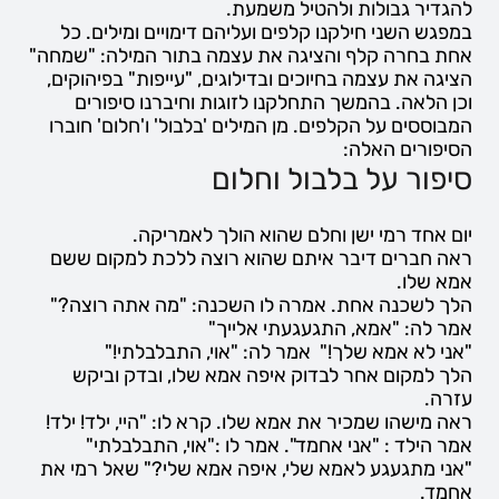
להגדיר גבולות ולהטיל משמעת.
במפגש השני חילקנו קלפים ועליהם דימויים ומילים. כל
אחת בחרה קלף והציגה את עצמה בתור המילה: "שמחה"
הציגה את עצמה בחיוכים ובדילוגים, "עייפות" בפיהוקים,
וכן הלאה. בהמשך התחלקנו לזוגות וחיברנו סיפורים
המבוססים על הקלפים. מן המילים 'בלבול' ו'חלום' חוברו
הסיפורים האלה:
סיפור על בלבול וחלום
יום אחד רמי ישן וחלם שהוא הולך לאמריקה.
ראה חברים דיבר איתם שהוא רוצה ללכת למקום ששם
אמא שלו.
הלך לשכנה אחת. אמרה לו השכנה: "מה אתה רוצה?"
אמר לה: "אמא, התגעגעתי אלייך"
"אני לא אמא שלך!" אמר לה: "אוי, התבלבלתי!"
הלך למקום אחר לבדוק איפה אמא שלו, ובדק וביקש
עזרה.
ראה מישהו שמכיר את אמא שלו. קרא לו: "היי, ילד! ילד!
אמר הילד : "אני אחמד". אמר לו :"אוי, התבלבלתי"
"אני מתגעגע לאמא שלי, איפה אמא שלי?" שאל רמי את
אחמד.