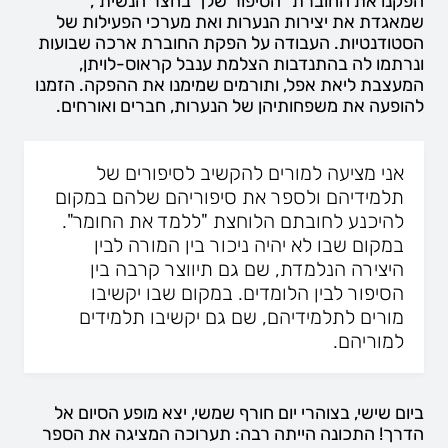
הפקנו את החוברת "הסיפור שלך בחצר הנשית",
שמאגדת את יצירות הנערות ואת מערכי הפעילות של
הסטודנטיות. העבודה על הפקת החוברת ארכה שבועות
ונרתמו לה בהתנדבות הצלמת ענבל קראוס-לויתן,
המעצבת ליאת אפל, ותורמים שמימנו את ההפקה. הזמנו
להופעה את משפחותיהן של הנערות, חברים ואורחים.
אני מציעה למורים להקשיב לסיפורים של
תלמידיהם ולספר את סיפוריהם שלהם במקום
להיכנע לחובתם הלוחצת "ללמד את החומר".
במקום שבו לא יהיה ניכור בין המורה לבין
היצירה הנלמדת, שם גם תיווצר קרבה בין
הסיפור לבין הלומדים. במקום שבו יקשיבו
מורים לתלמידיהם, שם גם יקשיבו תלמידים
למוריהם.
ביום שישי, בצוהרי יום חורף שמשי, יצא מופע הסיום אל
הדרך! התכונה הייתה רבה: תערוכה המציגה את הספר