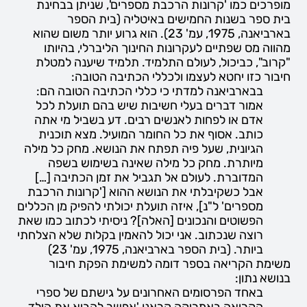
מופרכים כמו 'קרונות הרכבת מספרים', שניתן בבחינת
בית ספר בשנות החמישים באיטליה (בית הספר
בארביאנה, 1975, עמ' 23). הוא גרוע יותר משום שהוא
מהווה מס שפתיים לעקרונות החינוך הליברלי, בהיותו
"קרוב", כביכול, לעולם התלמיד. תלמיד שיענה למטלת
חיבור כזו יחטא לעצמו ולכללי הכתיבה הטובה:
בבארביאנה למדתי כי כללי הכתיבה הטובה הם:
אמור דברים בעלי חשיבות שיש בהם תועלת לכל
אדם או לפחות לאנשים רבים. דע בשביל מי אתה
כותב. אסוף את כל החומר המועיל. מצא תוכנית
הגיונית, שעל פיה תפתח את הנושא. מחק כל מילה
מיותרת. מחק כל מילה שאינה בשימוש בשפה
המדוברת. לעולם אל תגביל את זמן הכתיבה […]
אבל כשקיבלתי את הנושא ההוא ['קרונות הרכבת
מספרים' ל"נ], איזה תועלת יכולתי להפיק מן הכללים
הפשוטים והנכונים [האלה]? ניסיתי לכתוב כמו שאת
רוצה שנכתוב. אני יכול להאמין בקלות שלא הצלחתי
ביותר. (בית הספר בארביאנה, 1975, עמ' 23)
משימת הקריאה בספר דומה למשימת הפקת חיבור
בנושא נתון:
באחד הפרסומים האחרונים על גישתם של ספרי
הקריאה באמריקה קראנו 'אפשר להביא את הילד