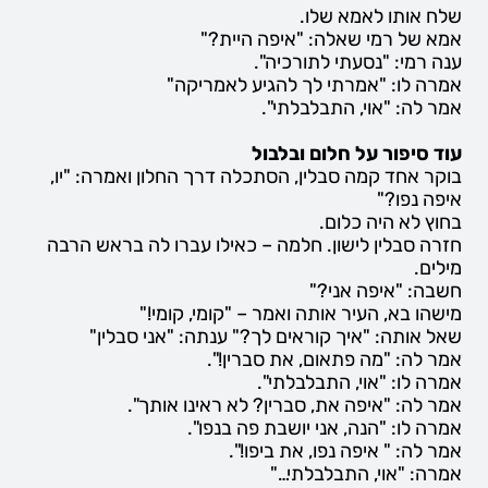
שלח אותו לאמא שלו.
אמא של רמי שאלה: "איפה היית?"
ענה רמי: "נסעתי לתורכיה".
אמרה לו: "אמרתי לך להגיע לאמריקה"
אמר לה: "אוי, התבלבלתי".
עוד סיפור על חלום ובלבול
בוקר אחד קמה סבלין, הסתכלה דרך החלון ואמרה: "יו,
איפה נפו?"
בחוץ לא היה כלום.
חזרה סבלין לישון. חלמה – כאילו עברו לה בראש הרבה
מילים.
חשבה: "איפה אני?"
מישהו בא, העיר אותה ואמר – "קומי, קומי!"
שאל אותה: "איך קוראים לך?" ענתה: "אני סבלין"
אמר לה: "מה פתאום, את סברין!".
אמרה לו: "אוי, התבלבלתי".
אמר לה: "איפה את, סברין? לא ראינו אותך".
אמרה לו: "הנה, אני יושבת פה בנפו".
אמר לה: " איפה נפו, את ביפו!".
אמרה: "אוי, התבלבלתי…"