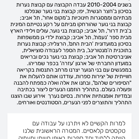
בשנים 2010­-2004 עבדה הקבוצה עם קבוצת נערות
בסיכון ב'חצר הנשית', יפו; קבוצת בני נוער שנפלטו
מבתיהם וממסגרות חינוכיות ב'מקום אחר', תל אביב;
קבוצת בני נוער שהורחקו מביתם על רקע נטייתם המינית
ב'בית דרור', תל אביב; קבוצת בני נוער, עולים וילידי הארץ
מבית ספר 'נעמת', תל אביב; קבוצת ילדי גן ממשפחות
בסיכון במועדונית 'הבית החם', הרצליה; קבוצת נערות
בתוכנית ה'מנטורינג', בית הספר לעבודה סוציאלית,
אוניברסיטת תל אביב; קבוצת בני נוער נכים ובריאים
במועדון החברתי של ארגון 'עזרה' בכפר שמריהו.
במפגשים עם בני הנוער יצרנו מרחב התנסות בקריאה
חווייתית של יצירות ספרות, עודדנו אותם להעלות את
"הסיפורים שלהם", ובחנו את אלה ואלה כמפתח להבנה
ופעולה בעולם. בתהליך הוזמנו הנערים ליצור בכתיבה
ובמדיות אומנותיות אחרות. בסיום נערך אירוע שבו הוצגו
התהליך והתוצרים לפני הנערים, הסטודנטים ואורחים.
למרות הקשיים לא ויתרנו על עבודה עם
טקסטים קלאסיים. המטרה הראשונית שלנו
הייתה ללמוד יחד ספרות באופן חוויתי ומעמיק.