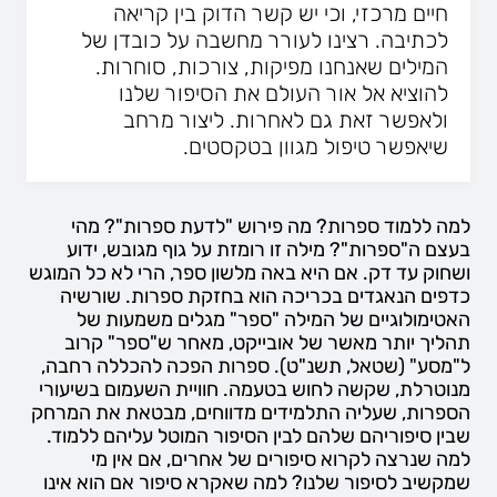
חיים מרכזי, וכי יש קשר הדוק בין קריאה
לכתיבה. רצינו לעורר מחשבה על כובדן של
המילים שאנחנו מפיקות, צורכות, סוחרות.
להוציא אל אור העולם את הסיפור שלנו
ולאפשר זאת גם לאחרות. ליצור מרחב
שיאפשר טיפול מגוון בטקסטים.
למה ללמוד ספרות? מה פירוש "לדעת ספרות"? מהי
בעצם ה"ספרות"? מילה זו רומזת על גוף מגובש, ידוע
ושחוק עד דק. אם היא באה מלשון ספר, הרי לא כל המוגש
כדפים הנאגדים בכריכה הוא בחזקת ספרות. שורשיה
האטימולוגיים של המילה "ספר" מגלים משמעות של
תהליך יותר מאשר של אובייקט, מאחר ש"ספר" קרוב
ל"מסע" (שטאל, תשנ"ט). ספרות הפכה להכללה רחבה,
מנוטרלת, שקשה לחוש בטעמה. חוויית השעמום בשיעורי
הספרות, שעליה התלמידים מדווחים, מבטאת את המרחק
שבין סיפוריהם שלהם לבין הסיפור המוטל עליהם ללמוד.
למה שנרצה לקרוא סיפורים של אחרים, אם אין מי
שמקשיב לסיפור שלנו? למה שאקרא סיפור אם הוא אינו