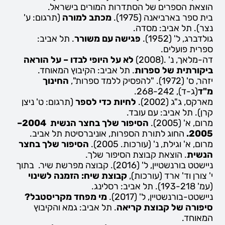
הוצאת הספרים של הסתדרות המורים בישראל.
בית ספר בארביאנה (1975).
מכתב למורה
(תרגום: ע'
נצר). תל אביב: מסדה.
גולדברג, ל' (1952).
פגישה עם משורר
. תל אביב:
ספרית פועלים.
דה-מלאך, נ' .(2008)
לא על היופי לבדו – על הוראה
ביקורתית של ספרות
. תל אביב: הקיבוץ המאוחד.
יזהר, ס' (1972). "להפסיק ללמד ספרות",
החינוך
מ"ד
(ג-ד), 268-242.
מארקס, ג"ג (2002).
לחיות כדי לספר
(תרגום: ט' ניצן
קרן). תל אביב: עם עובד.
מרום, א' (2005).
הסיפור שלך בחצר הנשית 2004–
2005.
החוג לתורת הספרות, אוניברסיטת תל אביב.
מרום, א' וגילת, נ' (עורכות. 2005).
הסיפור שלך בחצר
הנשית
. הוצאת קבוצת הסיפור שלך.
ניישטט בורנשטיין, ל' (2016). קבוצה מפרשת שיר. בתוך
י' צורן וד' ארד (עורכות),
קבוצת שיח: הזמנה לשינוי
(עמ' 193-218). תל אביב: רסלינג.
ניישטט-בורנשטיין, ל' (2017).
מי מפחד מקריסטבל?
סיפורה של קבוצת קריאה
. תל אביב: גמא והקיבוץ
המאוחד.