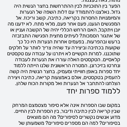
הפער בין התוכניות לבין ההתרחשות בחצר הנשית היה
גדול. נאלצנו להתמודד עם דלות השפה של הנערות
והמיומנויות החסרות בקריאה, כתיבה, קשב וריכוז. אל
המפגשים הגענו, פעם אחר פעם, מלאי מתח. לא ידענו מה
יובן ויתקבל, האם הרחש הכללי יהיה של הקשבה ועניין או
של אתגור הסמכות? לעיתים מחצית הפגישה התבזבזה
ברעש ובהפרעות. בפעמים אחרות הנערות היו כל כך
שקועות בכתיבה וביצירה עד שהיה צריך לוותר על חלקים
שתוכננו. למרות הקשיים לא ויתרנו על עבודה עם טקסטים
קלאסיים. הטקסטים האלה עוררו את הנערות לעבודה
ונחרטו בזיכרונן. המטרה הראשונית שלנו הייתה ללמוד
יחד ספרות באופן חווייתי ומעמיק. בחצר הנשית היה קשה
להעמיק בטקסטים, אולם באמצעות קריאה, כתיבה ויצירה
הצלחנו להתחבר אל הנערות ואל מקורות הכוח שלהן.
ללמוד ספרות יחד
במקום שבו הספרות אינה אלא סיפור מצטמצם המרחק
שבין קריאה לבין כתיבה ודיבור, בין הספרות לבין החיים.
מדוע אנשים נקשרים לסיפורים? מה הם מוצאים
בסיפורים? למה הם מספרים סיפורים? משמעותן של