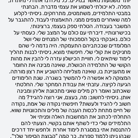
יותר משמעות מאשר במילים. כל מילה נראתה לי מיותרת,
תפלה. לא יכולתי לשמוע את עצמי מדברת. הבחנתי
במבטי התלמידים, משתמטים, מתרחקים. ניסיתי לקלוע
למה שאחרים מצפים ממני. התאמצתי לעבוד, להתגבר על
המשבר בעבודה. הטלתי ספק בעצמי, ברצינותי,
בכישרונותיי. דיברתי עם כולם על המצב שלי. כעסתי על
כולם. נאבקתי בקול הסמכותי של המנחים שלי ושל
המלומדים שבכתביהם התעמקתי. היה נדמה לי שהם
מחניקים את קולי שלי. חיפשתי מוצא, ניסיתי לבנות תהליך
לימוד שיתאים לי. חוויית הכישלון עזרה לי להבין את מהות
הקושי של התלמידה הכושלת, שאינה מבינה את החומר
או מתעניינת בו, שאינה מצליחה להשביע את רצון מורתה.
המצוקה לא אפשרה לי להמשיך בשגרה. שנת הלימודים
הגיעה לקיצה. עזבתי את עבודת המחקר שלי. החלטתי
שאכתוב ואומר רק מילים שאני מתכוונת אליהן ומבינה
אותן. ניסיתי לחשוב: מה, בעצם, אני רוצה להגיד? מה
חשוב לי להגיד ולעשות? חיפשתי נקודה של אמת, נקודה
של חיים מתחת לכסות העבה של מילים והתכוונויות שווא.
התחלתי לכתוב את המחשבות האלה ופניתי אל
התלמידים שלי כדי לשתף אותם בקשיי. הצעתי להם
להתנסות אתי במסגרת לימוד אחרת ולחפש יחד דרכים
שבהן ניתן ללמוד ספרות. כך קמה "קבוצת הסיפור שלך".