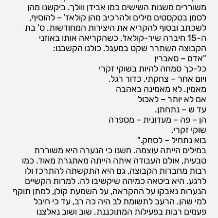
משוררים משנות השישים כמו אבידן ווולך. ביקשנו מהן
לסמן בטקסטים מילים ולהרכיב מהן קולאז' – להוסיף,
לשכתב ובסוף להקריא את היצירות המחודשות. ס' בת
ה-15 חיברה שיר-קולאז'. כשהקריאה אותו באוזני
הקבוצה השתרר שקט במעגל. כולנו הקשבנו:
"אדם – סאברין
כל-כך סמחה להיות בשוקי זקרי
ויום אחר – צחקתי. כדור רגל.
מאמין. לא מאמינה באהבה
אם לא יותר – לאכול
עד ש – נתחתן.
הן – פה – מעדונית – מספרה
שוקי זקרי.
בוא נתחיל – לסחק."
במילים הייתה עוצמה. חשנו כי הנערה היא משוררת
טבעית, אולם העבודה איתה הייתה מאתגרת מאוד. כמו
רבות מחברות הקבוצה, גם היא התקשתה להתרכז ולו
לרגע. היא ביטאה כמיהה שיקשיבו לה. למרות הקשיים
הנערות נאבקו על ההקראה, על השמעת קולן, למתן תוקף
למי שהן. הרעב לתשומת לב היה כה רב, עד כי חיבל
פעמים רבות בפעילות המתוכננת. שוב ושוב נאלצנו