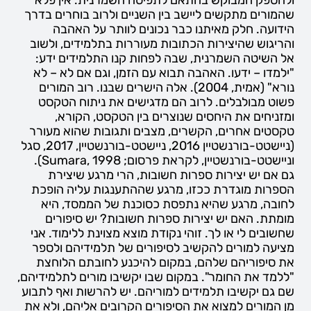
שהמורים מתקשים ליישב בין השניים ולרוב בוחרים בדרך
הידועה. חלק מאיתנו כבר נכונים לוותר על האהבה
והריגוש שהיצירות הכתובות מעוררות בתלמידים, ולשוב
אל השיטה השמרנית, שבה לפחות קנו התלמידים ידע:
"ילמדו – ידעו. האהבה תבוא עם הזמן, וגם אם לא – לא
נורא" (אמית, 2004). אלה הישרים שבנו. רוב המורים
פשוט מבולבלים. לרוב הם מדגישים את ניתוח הטקסט
ומזניחים את היחסים שנוצרים בין הטקסט, הקורא,
טקסטים אחרים, הקשרים, מצבים ותגובות שהוא מעורר
(ניישטט-בורנשטיין 2016, ניישטט-בורנשטיין, 2017, סגל
וניישטט-בורנשטיין, לקראת פרסום; Sumara, 1998).
גם אם יש יצירות ספרות חשובות, הרי מרגע שיצירת
הספרות מוגדרת ככזו, מרגע שההתענגות עליה הופכת
לחובה, מרגע שהיא נתפסת כסוכנת של הממסד, היא
מומתת. האם יש יצירות ספרות חשובות? יש סיפורים
שחשובים לי או לך. זוהי נקודת מוצא מצוינת ללימוד. אני
מציעה למורים להקשיב לסיפורים של תלמידיהם ולספר
את סיפוריהם שלהם, במקום להיכנע לחובתם הלוחצת
"ללמד את החומר". במקום שבו יקשיבו מורים לתלמידיהם,
שם גם יקשיבו תלמידים למוריהם. יש להרשות ואף לתבוע
מן המורים למצוא את הסיפורים הקרובים אליהם, ולא את