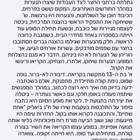
נתלתה ברחבי החצר לצד העבודות שיצרו הנערות
במהלך החודשים האחרונים. המקום קושט בפרחים,
הכיבוד הוכן על השולחנות, והנערות היו נרגשות. ש'
ששיחקה את התפקיד הראשי בהצגה המרכזית, ניכסה
לעצמה מניירות של כוכבת, ובשעת תחילת המופע עוד
הייתה במספרה באחד מחדרי הבית, כשמגבת כרוכה
לראשה. חלק מהנערות שגילמו בהצגה גברים הסתובבו
בחצר עם שפמים מודבקים. עשרות אורחים הגיעו, אך
הוריהן של הנערות לא היו ביניהם. הדבר לא פגם בהצלחת
המופע: הנערות שיחקו, אלתרו, הצחיקו, הקריאו וריגשו
את הקהל.
א' בת ה-13 מתקשה בקריאה. דיבורה לא-ברור, גופה
שמוט, נימת קולה מתיילדת, מתפנקת, אולם כשכתבה
ידעה בדיוק מה ואיך היא רוצה לכתוב. במהלך המפגשים
שיתפה פעולה באופן חלקי, וגם כאשר נעתרה – ביטלה
את יצירתה בתנועת יד. לקראת מופע הסיום היא כתבה
סיפור על התלבטות בעקבות שירו של ח"נ ביאליק "אחת
שתיים", והתכוננה לקרוא אותו בקול. החזרות עימה היו
מייגעות: שוב ושוב הביעה מורת רוח מיכולותיה בליווי אותה
תנועה אופיינית. במופע עצמו הקריאה את השיר בצורה
קולחת, מתחילתו ועד סופו. היא הייתה זקופה. צווארה
מתוח, גאה בעצמה.