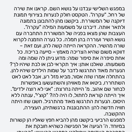
במפגש השלישי עבדנו על נושא השם. קראנו את שירה
של רחל, "עקרה". הטקסט חולק לנערות בצירוף תמונת
דיוקנה של המשוררת. ביקשנו מהן להתבונן בתמונה
ולתאר אותה. דיברנו על משמעות המילה "עקרה".
העצבות שהן מצאו בפניה של המשוררת התחברה עם
נושא השיר ועוררה בהן חמלה. כל נערה הוזמנה לקרוא
שורה מהשיר. ההקראה הייתה קשה להן, ועם זאת –
דווקא משום שהיא הצריכה מאמץ – סייעה בריכוז. כל
אחת סיפרה את סיפור שמה: מדוע ניתן לה שמה ומה
משמעותו. שאלנו אותן: איך תקראי לבן או לבת שיהיו לך?
הנערות מאוד התרגשו לדבר על שמות הילדים שיהיו להן.
בהתחלה אמרו שזה אסור, מביא מזל רע, אבל לאט לאט
השתחררו, ביטאו את מאוויהן והשתעשעו באפשרות
לבחור שם אהוב. מ' הייתה נחרצת: "אני לא רוצה ילדים".
איך הייתה קוראת לחתול, לו היה לה? "קוצ'י", ענתה ללא
היסוס. הנערות התרגשו מאוד מהתרגיל. חשנו שזו היתה
חוויה חדשה להן: ההתבוננות ברגשותיהן, העצירה,
ההקשבה.
למפגש הרביעי ביקשנו מהן להביא חפץ שאליו הן קשורות
במיוחד. ה' הגיעה אל הפגישה כשהיא חובקת את