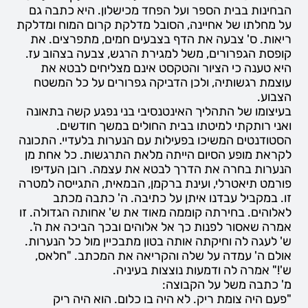
הבחינות בבית הספר ועל הפחד מכישלון. היא כתבה גם
על מחלתו של אחיינה, הסובל מדלקת קרום המוח ומדלקת
ריאות. ס' צבעה את הדף בצבעים חמים, מתפרצים. את
קופסת הגפרורים, משל למגירת הרגש, צבעה בצהוב עז.
היא טענה כי הציור והטקסט אינם מצליחים לבטא את
עוצמת רגשותיה, ולכן הדביקה גפרורים על כל המשטח
הצבוע.
בעיצומו של התהליך האינטנסיבי בני נפגע קשה בתאונה
ואני רותקתי למיטתו בבית החולים במשך חודשים.
הסטודנטים המשיכו בפעילות עם הנערות בלעדיי. התכונה
לקראת מופע הסיום הייתה מלאת התרגשות. כל אחת מן
הנערות בחרה את הדרך לבטא את עצמה. רובן העדיפו
פורמט תיאטרלי, ועינת ברקמן, הבמאית, התגייסה למטרה
זו. במקביל עבדנו איתן על כתיבה. ה' כתבה מכתב
לאלוהים. בחירתה קוממה מאוד את ש' אחותה הגדולה. זו
אמרה שאסור לפנות כך אל אלוהים ובכך הביכה את ה'.
ש' לעגה לה וחיקתה אותה בטון מתבכיין מול כל הנערות.
אולם ה' עמדה על שלה והקריאה את המכתב. "חלאס,
ש'!" אמרה לה ודמעות נוצצות בעיניה.
מ' כתבה משל על הקבוצה:
"פעם היה צומת ריק. לא היה בו כלום. הוא היה ריק