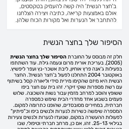
ב'חצר הנשית' היה קשה להעמיק בטקסטים,
אולם באמצעות קריאה, כתיבה ויצירה הצלחנו
להתחבר אל הנערות ואל מקורות הכוח שלהן.
הסיפור שלך בחצר הנשית
חלק זה מבוסס על החוברת
הסיפור שלך בחצר הנשית
(2005), בעריכת אורית מרום ונעמה גילת. עוד השתתפו
בפעילות ג'אנה פרץ אוחיון, ליבת אשכר-נץ ועפר ליפשיץ.
באוקטובר 2004 התחלנו לפעול ב'חצר הנשית'. החצר
הנשית היא מיזם שהקימו מירית סידי וליאורה קסל בשיתוף
עם רשת מספרות שוקי זיקרי. זהו בית עם חצר ביפו
ששופץ והוסב למרחב מזמין עבור נשות והשכונה. שלוש
פעמים בשבוע אחד מחדרי הבית שימש כמספרה
חברתית, במחירים מסובסדים, שהופנו כתרומה למקום.
המספרה שימשה כשירות לנערות ולנשים ביפו וכ"פיתיון"
לפעולות ההעשרה במקום, שנועדו לנערות ולנשים צעירות
בגילאי 25-13. זהו, אם כן, מרחב חברתי וטיפולי, שבו