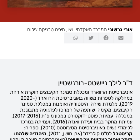
אורי גרשוני
המרכז האקדמי ויצו, חיפה טכניקה צילום
ד"ר לילך ניישטט-בורנשטיין
אוניברסיטת הרווארד ומכללת סמינר הקיבוצים חוקרת אורחת
במחלקה לספרות משווה באוניברסיטת הרווארד (2020-
2019). מלמדת שירה, היסטוריה ואומנות במכללת סמינר
הקיבוצים. מקימה-שותפה של המרכז לפדגוגיה מתבוננת
במכללה. עמיתת פוסט-דוקטורט במכון מופ"ת (2017-2015),
עמיתת מחקר בבית ועידת ואנזה (2016), ועמיתה במרכז
ללימודי נשים באוניברסיטת מסצ'וסטס (2010). ספריה:
קריסטבל
לס"ט קולרידג' (אבן חושן, 2011),
היהודיה שלהם:
מותר ואסור בעדויות על השואה
(האוניברסיטה העברית ומכון