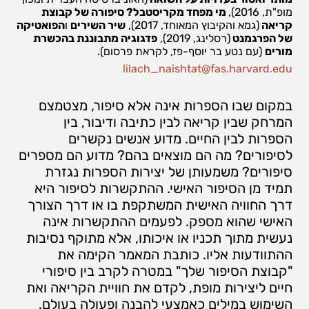
מופ"ת, 2016),
מי מפחד מקריסטבל? סיפורה של קבוצת
קריאה
(גמא והקיבוץ המאוחד, 2017),
שיר השירים
ו
הפואטיקה
של הפרגמנט
(רסלינג, 2019),
פדגוגיה מתבוננת בהכשרת
מורים
(עם נטע בר יוסף-פז, לקראת פרסום).
lilach_naishtat@fas.harvard.edu
במקום שבו הספרות אינה אלא סיפור, מצטמצם
המרחק שבין קריאה לבין כתיבה ודיבור, בין
הספרות לבין החיים. מדוע אנשים נקשרים
לסיפורים? מה הם מוצאים בהם? מדוע הם מספרים
סיפורים? משמעותן של יצירות הספרות נגזרת
תמיד מן הסיפור האישי. ההתקשרות לסיפור היא
דרך החוויה האישית המשתקפת בו או דרך הצורך
האישי שהוא מספק. לפעמים ההתקשרות אינה
נעשית מתוך תכניו או איכותו, אלא מתוקף נסיבות
ההתוודעות אליו. כותבת המאמר הקימה את
"קבוצת הסיפור שלך" במטרה לקרב בין סיפורי
חיים ליצירות מופת, לקדם את חוויית הקריאה ואת
השימוש במילים כאמצעי להבנה ופעולה בעולם.