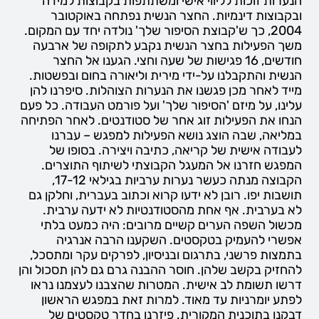
הנערות זוכות לליווי אישי ומשתתפות בקבוצות למידה
ובקבוצות דינמיות. החצר הנשית נפתחה באוקטובר
2004, כך ש'קבוצת הסיפור שלך' נולדה יחד עם המקום.
משך הפעילות בחצר הנשית נקבע לתקופה של ארבעה
חודשים, 16 פגישות של שעה וחצי. הגענו אל החצר
הנשית והתקבלנו על-ידי מירית וליאורה בחום ובפשטות.
מייד לאחר מכן פגשנו את הנערות הצוהלות. סיפרנו להן
עלינו, על מיזם 'הסיפור שלך' ועל פורמט העבודה. כל פעם
הנחו את הפעילות זוג אחר של סטודנטים. לאחר הפתיחה
במליאה, שבה הוצג נושא הפעילות למפגש – עברנו
לעבודה אישית של קריאה, כתיבה ויצירה. בסופו של
המפגש חזרנו אל המעגל הקבוצתי לשיתוף התוצרים.
הקבוצה מנתה כעשר נערות ערביות בגילאי 17-12,
תושבות יפו. רובן לא ידעו קרוא וכתוב בעברית, וחלקן גם
לא בערבית. אף אחת מהסטודנטיות לא ידעה ערבית.
מכשול השפה הערים קשיים מרובים: היה כמעט בלתי
אפשרי להעמיק בטקסטים. השקענו הרבה אנרגיה
בתמצות פרשני, בתרגום ובניסיון, לפרקים עקר ומתסכל,
להחזיק בקשב שלהן. חוסר ההבנה גרם גם להן תסכול והן
דרשו תשומת לב אישית. המטרות שהצבנו לעצמנו נראו
לפתע יומרניות עד מאוד. למרות זאת במפגש הראשון
דבקנו בתוכנית המקורית. פיזרנו בחדר טקסטים של