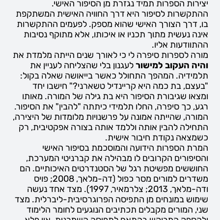
יצירות הספרות תמיד נגזרת מן הסיפור האישי.
ההתקשרות לסיפור היא דרך החוויה האישית המשתקפת
בו, דרך הצורך האישי שהוא מספק. לפעמים ההתקשרות
אינה נעשית מתוך תכניו או איכותו, אלא מתוקף נסיבות
ההתוודעות אליו.
מורה לספרות סיפרה לי כי לאורך שנים הייתה מלמדת את
והיה העקוב למישור
לעגנון בלי שהצליחה לעניין את
תלמידיה. המהפך התחולל כאשר בייאושה שאלה בקול:
"בעצם, בת כמה היא קריינדיל טשארני?" חישבו יחד
ומצאו שגיבורת הסיפור היא בת גילה של המורה. מאותו
רגע, כך סיפרה, החלו תלמידי כיתתה "להבין" את הסיפור.
המורה, שהייתה אמונה על פרשנויות מלומדות של היצירה,
התחילה להבין אותה וללמד אותה בצורה אפקטיבית, רק
כשמצאה נקודת חיבור אישית.
המרת הספרות הידועה והמוסכמת בסיפור האישי
והסיפורים הקרובים לו מבהילה את קברניטי המערכת,
החוששים מפשיטת רגל של הסטנדרטים האיכותיים. הם
משדרים למורים מסר כפול (דה-מלאך, 2008; פויס
ודה-מלאך, 2013; צלרמאיר, 1997). מצד אחד נעשה
שימוש במונחים מן התפיסה הפרוגרסיבית-ליברלית. מצד
שני, המורים מקבלים תכתיבים הנוגעים לחומר הלימוד
ולהספק המבוקש בהתאם לתפיסה השמרנית. אין פלא