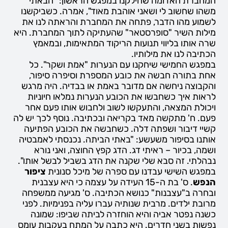
המחברת האדומה שחילקנו במפגש הראשון: "הבאתי
משהו שחשוב לי ושאני אוהבת מאוד", אמרה. כשביקשנו
לשמוע מהו הדבר, פתחה את המחברת והראתה לנו את
מילות השיר "סופרסטאר" שהעתיקה לתוך המחברת. היא
שרה אותו בליווי תנועות הריקוד המתאימות, ובמאמץ
הכתיבה לנו את מילותיו.
במפגש החמישי שיחקנו עם הנערות "אמת ושקר". כל
אחת בתורה חבשה את כובע המספרת וסיפרה סיפור,
והקבוצה ניחשה אם מדובר באמת או בבדיה. היה מרגש
לראות איך כשחבשו את הכובע הנערות נמלאו חיוניות
ויכולת המצאה, והתעקשו לשוב ולחבוש אותו פעם אחר
פעם. ח' מתקשה מאד בקריאה ובכתיבה. נוסף לכך יש לה
קשיי דיבור ושפתה דלה. כשחבשה את הכובע הפתיעה
אותנו בסיפור משעשע: "באתי הביתה. נכנסתי לאמבטיה
ושמה, בכיור – ראיתי דג. הדג קפץ החוצה, ואני נורא
נבהלתי. זה סבא שלי שקנה את הדג בשביל לבשל אותו".
במפגש השישי עבדנו עם ספרה של מיכל סנונית
ציפור
הנפש
. ס' בת ה-15 העידה על עצמה כי היא עצבנית
ובחרה ב"עצבנות" כנושא הכתיבה. ס' מגיעה ממשפחה
מרובת ילדים. מרבית שנותיה עברו עליה בפנימיות. לפני
כשנה נפטר אביה והיא הוחזרה לביתה שביפו: שמונה
נפשות בשני חדרים. היא כתבה על המתח בעקבות עומס