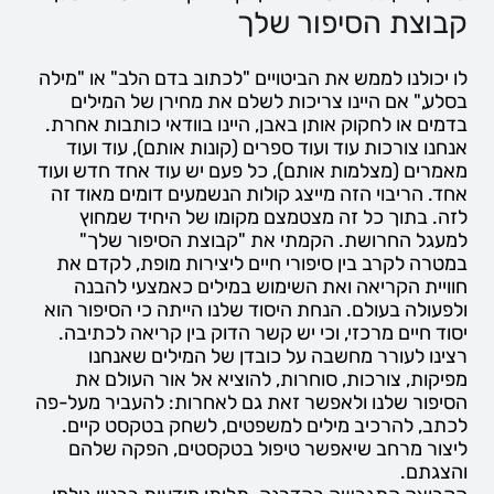
קבוצת הסיפור שלך
לו יכולנו לממש את הביטויים "לכתוב בדם הלב" או "מילה
בסלע," אם היינו צריכות לשלם את מחירן של המילים
בדמים או לחקוק אותן באבן, היינו בוודאי כותבות אחרת.
אנחנו צורכות עוד ועוד ספרים (קונות אותם), עוד ועוד
מאמרים (מצלמות אותם), כל פעם יש עוד אחד חדש ועוד
אחד. הריבוי הזה מייצג קולות הנשמעים דומים מאוד זה
לזה. בתוך כל זה מצטמצם מקומו של היחיד שמחוץ
למעגל החרושת. הקמתי את "קבוצת הסיפור שלך"
במטרה לקרב בין סיפורי חיים ליצירות מופת, לקדם את
חוויית הקריאה ואת השימוש במילים כאמצעי להבנה
ולפעולה בעולם. הנחת היסוד שלנו הייתה כי הסיפור הוא
יסוד חיים מרכזי, וכי יש קשר הדוק בין קריאה לכתיבה.
רצינו לעורר מחשבה על כובדן של המילים שאנחנו
מפיקות, צורכות, סוחרות, להוציא אל אור העולם את
הסיפור שלנו ולאפשר זאת גם לאחרות: להעביר מעל-פה
לכתב, להרכיב מילים למשפטים, לשחק בטקסט קיים.
ליצור מרחב שיאפשר טיפול בטקסטים, הפקה שלהם
והצגתם.