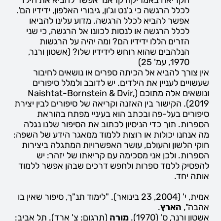
לכלל הרגשה כי ג'נט וג'ון, גיבורי האלפון, ידידיו הם'.
אפשר להביא לכלל הרגשה. מדוע עלינו להביאו
לכלל הרגשה או לנסות לכוונו אל הרגשה, כי שני
הזרים הללו ידידיו הם? ומה יהיה על הרגשות
הנלהבים שהוא רוחש לידידיו שלו? (אשטון ורנר,
1970, עמ' 25)
אין צורך להביא אל הכיתה ספרים או נושאים לחיבור
שעשויים לעניין את הילדים. יש לדובב ולמלל סיפורים
ונושאים אלה מתוכם (Naishtat-Bornstein & Dvir,
2019). הקישור בין האזנה וקריאה של סיפורים לבין יצירת
סיפורים בעל-פה ובכתב הוא בעיניי מפתח בהוראת
הספרות. תוך כדי הניסיון לכתוב את הסיפור שלנו נגלה
מה אנחנו יכולות או רוצות ללמוד ממאגר הידע של השפה:
חוקי הלשון והעולם, עושר האפשרויות המתגלה ביצירות
הספרות. ולכן אני מסכימה עם קריאתו של יזהר: יש
להפסיק ללמד ספרות ולחפש דרכים שבהן אפשר ללמוד
אותה יחד.
אמית, י' (2004, 23 בינואר). "לימוד תנ"ך, סיפור שאין בו
אהבה",
הארץ
.
אשטון ורנר, ס' (1970).
מורה
(תרגום: צ' ארד). תל אביב: