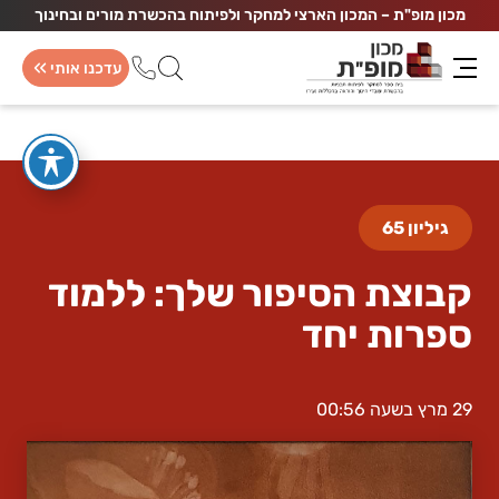
מכון מופ"ת – המכון הארצי למחקר ולפיתוח בהכשרת מורים ובחינוך
עדכנו אותי
גיליון 65
קבוצת הסיפור שלך: ללמוד
חממת כתיבה
נוירו
ספרות יחד
התמחות חד שנתית
התמחו
180 שעות
180 שעות
29 מרץ בשעה 00:56