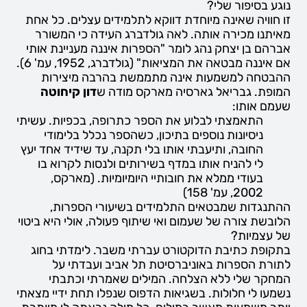
נוגע בסיפור שלי?
זו חוויה שאינה מיוחדת דווקא לתלמידים עצלים. כל אחת
מאיתנו מכירה אותה. לאה גולדברג העידה כי המשורר
אברהם בן יצחק נהג לומר "הספרות איננה מעניינת אותי
אם איננה מבטאה את המציאות" (גולדברג, 1952, עמ' 6).
ההבטחה למשמעות אינה מתממשת בהרבה מיצירות
המופת. גבריאל גארסיה מארקס מודה ש
דון קיחוטה
שעמם אותו:
התאמצתי לבלוע את הספר כתרופה, בכפיות. עשיתי
ניסיונות נוספים בתיכון, כשהספר נכלל בלימודי
החובה, ותיעבתי אותו בלי תקנה, עד שידיד אחד יעץ
לי להניח אותו במדף בשירותים ולנסות לקרוא בו
בעודי ממלא את חובותיי היומיומיות. (מארקס,
2002, עמ' 158)
ההתנגדות שמבטאים התלמידים בשיעורי הספרות,
הלובשת צורה של שעמום ואי שיתוף פעולה, אולי היא ביטוי
של עצמיות?
בתקופת כתיבת הדוקטורט עברתי משבר. לימדתי בחוג
לתורת הספרות באוניברסיטת תל אביב ועבדתי על
המחקר שלי ללא הצלחה. המילים שאמרתי וכתבתי
נשמעו לי חלולות. בשגיאות הדפוס שנפלו תחת ידיי מצאתי