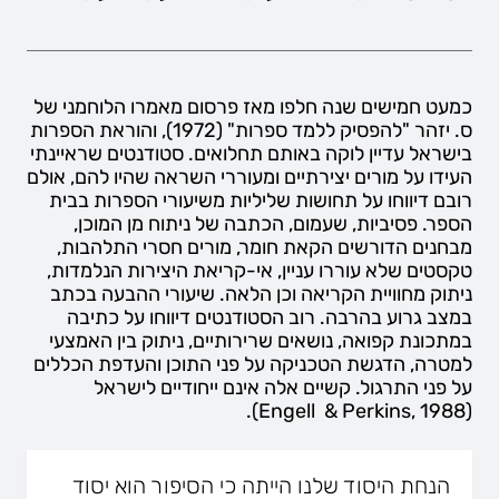
כמעט חמישים שנה חלפו מאז פרסום מאמרו הלוחמני של
ס. יזהר "להפסיק ללמד ספרות" (1972), והוראת הספרות
בישראל עדיין לוקה באותם תחלואים. סטודנטים שראיינתי
העידו על מורים יצירתיים ומעוררי השראה שהיו להם, אולם
רובם דיווחו על תחושות שליליות משיעורי הספרות בבית
הספר. פסיביות, שעמום, הכתבה של ניתוח מן המוכן,
מבחנים הדורשים הקאת חומר, מורים חסרי התלהבות,
טקסטים שלא עוררו עניין, אי-קריאת היצירות הנלמדות,
ניתוק מחוויית הקריאה וכן הלאה. שיעורי ההבעה בכתב
במצב גרוע בהרבה. רוב הסטודנטים דיווחו על כתיבה
במתכונת קפואה, נושאים שרירותיים, ניתוק בין האמצעי
למטרה, הדגשת הטכניקה על פני התוכן והעדפת הכללים
על פני התרגול. קשיים אלה אינם ייחודיים לישראל
(Engell & Perkins, 1988).
הנחת היסוד שלנו הייתה כי הסיפור הוא יסוד