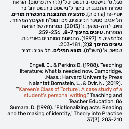
סגל, ט' וניישטט-בורנשטיין, ל' (לקראת פרסום). הוראת
ספרות והתבוננות. בתוך ל' ניישטט בורנשטיין ונ' בר
יוסף-פז (עורכות),
פדגוגיה מתבוננת בהכשרת מורים
.
תל אביב: סמינר הקיבוצים, מכון מופ"ת והקיבוץ המאוחד.
פויס, י' ודה-מלאך, נ' (2013). מטרותיה של הוראת
הספרות.
עיונים בחינוך 8-7,
259-236.
צלרמאיר, מ' (1997). ההגיונות הסותרים באוריינות.
עיונים בחינוך 2
(2), 203-181.
שטאל, א' (תשנ"ט).
מוצא המילים
. תל אביב: דביר
Engell, J., & Perkins D. (1988).
Teaching
literature: What is needed now
. Cambridge,
Mass.: Harvard University Press.
Naishtat Bornstein, L., & Dvir, N. (2019).
“‘
Kareen's Class of Torture’: A case study of a
student's personal writing
,”
Teaching and
Teacher Education,
86.
Sumara, D. (1998). "Fictionalizing acts: Reading
and the making of identity,"
Theory into Practice
37(3), 203-210.