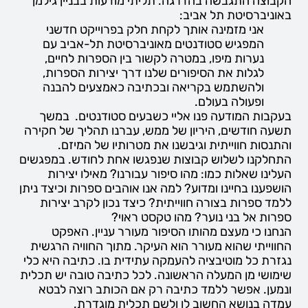
הקבוצה התגבשה בהדרגה. תליתי מודעות בבניין גילמן
באוניברסיטת תל אביב:
אני מזמינה אותך לקחת חלק בפרוייקט חדשני
המפגיש סטודנטים מאוניברסיטת תל-אביב עם
נערות מיפו, במטרה לקשור בין הספרות לחיים,
לגלות את הסיפורים שלנו דרך יצירות הספרות,
ולהשתמש בקריאה ובכתיבה כאמצעים להבנה
ופעולה בעולם.
בעקבות המודעה פנו אליי כשבעים סטודנטים. במשך
תשעה חודשים, היריון של ממש, עברנו תהליך של חקירה
והתנסות חווייתית וגיבשנו את מטרותיו של המיזם.
התחלקנו לשלוש קבוצות שנפגשו אחת לחודש. במפגשים
העלינו שאלות כמו: מהו סיפור עבורנו? מאילו יצירות
הושפענו בחיינו ומדוע? למה אנו אוהבים ספרות וכיצד ניתן
ללמד ספרות בצורה חווייתית? כיצד נכון לקרב יצירות
ספרות אל בני נוער? מהו טקסט ראוי?
הנחנו כי מעצם מהותו הסיפור מעורר עניין. האפקט
החווייתי שהוא מעורר הוא העיקר. מתוך החוויה הרגשית
נגזרת כל מוטיבציה להעמקה עתידית בו. כתיבה היא כלי
שימושי מן המעלה הראשונה. לכל כתיבה טובה יש תכלית
ונמען. אפשר ללמד כתיבה רק אם הכותב רוצה לבטא
עמדה בנושא החשוב לו ולשם תכלית מוגדרת.