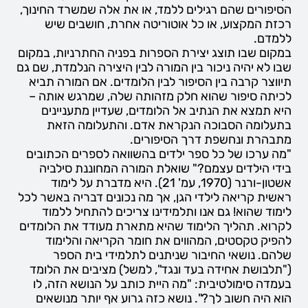
הסיפורים שהם רגילים ללמד, או את אלה שמשרד החינוך,
רכזת המקצוע, או כל אוטוריטה אחרת, חושבים שיש
ללמדם.
במקום שבו תוצג יצירת הספרות בפניה החתרניות, במקום
שבו לא יהיה ניכור בין המורה לבין היצירה הנלמדת, שם גם
תיווצר קרבה בין הסיפור לבין הלומדים. אם המורה תביא
לכיתה סיפור שהוא חלק מזהותה שלה, שמרגש אותה –
היא תמצא את הנתיב אל הלומדים, שעדיין מתעניינים
בתעלומה הסבוכה הנקראת אדם. והתעלומה הזאת
מתבהרת ונחשפת דרך הסיפורים.
"מה ערכו של כל ספר ילדים בהשוואה לספרים הכתובים
בידי הילדים עצמם?" שואלת המורה המחוננת סילביה
אשטון-ורנר (1970, עמ' 21). היא מדברת על לימוד
ראשית קריאה לילדי הגן, אך מה נכונים דבריה באשר לכל
לימוד שהוא! גם אנו ותלמידינו צריכים להתחיל ללמוד
לקרוא. תהליך הלימוד שהיא מתארת מעודד את הלומדים
להפיק טקסטים, המהווים את חומר הקריאה והלימוד
שלהם. נושאי החיבור שניתנים לתלמידי בית הספר
("תלבושת אחידה בעד ונגד", למשל) מציבים את הלומד
בעמדה סימולטיבית: "מה היית כותב על הנושא הזה, לו
הוא היה חשוב לך?". נושא כזה גרוע אף יותר מנושאים