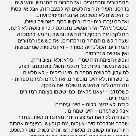
מתמרורים ומרמזורים. ואז המכוניות התנגשו, והאנשים
נדרסו, והעירייה רוצה לשים קץ למצב הזה, אבל אין כסף!
כי האנשים לא משלמים ארנונה ומיסים ועוד…
ואז הם עברו בית-בית וביקשו כסף. האנשים שאלו,
"בשביל מה?" ואז האנשים נתנו כסף, כי זו בושה לא לתת.
הם לקחו את הכסף, והם חשבו וחשבו, והגיעו למסקנה
שצריך לשים תמרורים ורמזורים. ואז כששמו רמזורים
ותמרורים, הכול נהיה מסודר – ואין מכוניות שמתנגשות,
ואין אנשים שנדרסים.
ועכשיו הצומת היה שמח – מלא, ולא עצוב וריק.
ועכשיו נעשה בירור. כל זה כמו משל: כשנכנסנו לפה,
למועדון, לקבוצת הספרות, היינו ריקים – לא מלאים
בהכשרות. לא היינו מוכשרים. ואז למדנו ולמדנו ספרות –
וזה דומה לזה שהאנשים שילמו את הכסף.
כשלמדנו – יצאנו מלאים. כמו ששמו בצומת רמזורים
ותמרורים.
קודם, לא ידענו כלום – היינו עצובים.
אבל כשלמדנו – היינו שמחים".
העבודה לקראת המופע הייתה מאתגרת מאוד. בחדר
שררה אנדרלמוסיה: צעקות, צחוק ורעש. בפעמים אחרות
היו הנערות קשובות, מלאות רצון והתרגשות. נוסף למופע,