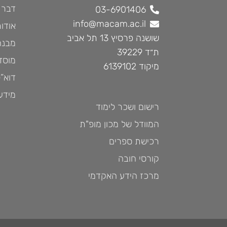
דבר 
03-6901406
info@macam.ac.il
אודות
שושנה פרסיץ 13 תל אביב
מבנה 
ת״ד 39229
מוסד
מיקוד 6139102
דוא”ל
מידעו
רישום ושכר לימוד
המוודל של מכון מופ"ת
רכישת ספרים
קורסי חובה
מרכז הידע האקדמי