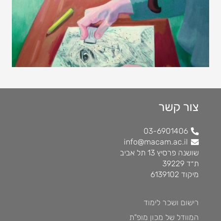
להמשך קריאה
צור קשר
03-6901406
info@macam.ac.il
שושנה פרסיץ 13 תל אביב
ת״ד 39229
מיקוד 6139102
רישום ושכר לימוד
המוודל של מכון מופ"ת