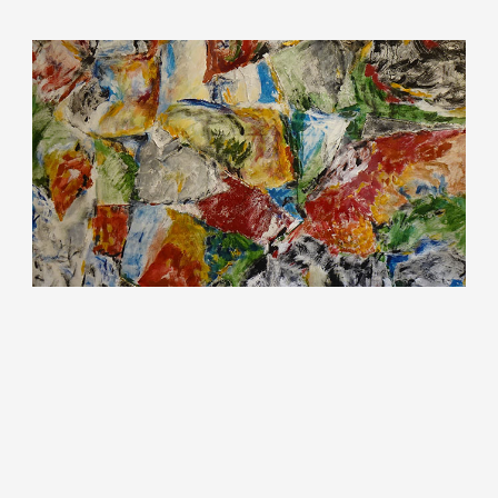
דבר ראש מכון מופ"ת
להמשך קריאה
פרופ' חן שכטר