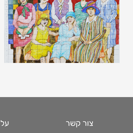
להמשך קריאה
פרופ' חן שכטר
צור קשר
עלי