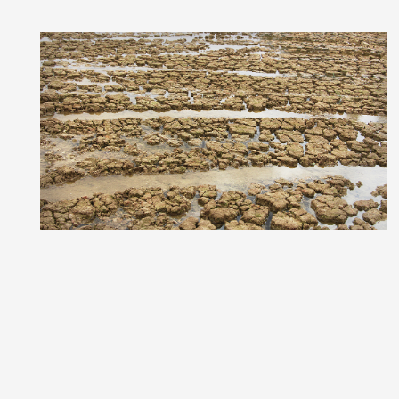
דבר ראש מכון מופ"ת
להמשך קריאה
פרופ' חן שכטר